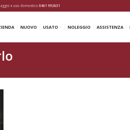
inaggio e uso domestico
0461 992631
ZIENDA
NUOVO
USATO
NOLEGGIO
ASSISTENZA
rlo