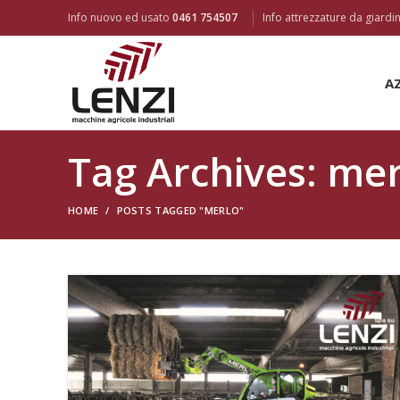
Info nuovo ed usato
0461 754507
Info attrezzature da giard
A
Tag Archives: me
HOME
POSTS TAGGED "MERLO"