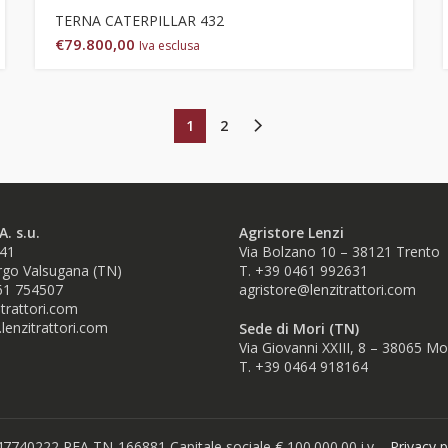
TERNA CATERPILLAR 432
€
79.800,00
Iva esclusa
1
2
A. s.u.
Agristore Lenzi
 41
Via Bolzano 10 – 38121 Trento
go Valsugana (TN)
T. +39 0461 992631
61 754507
agristore@lenzitrattori.com
trattori.com
lenzitrattori.com
Sede di Mori (TN)
Via Giovanni XXIII, 8 – 38065 Mo
T. +39
0464 918164
47740222 REA TN-166881 Capitale sociale € 100.000.00 i.v. -
Privacy p