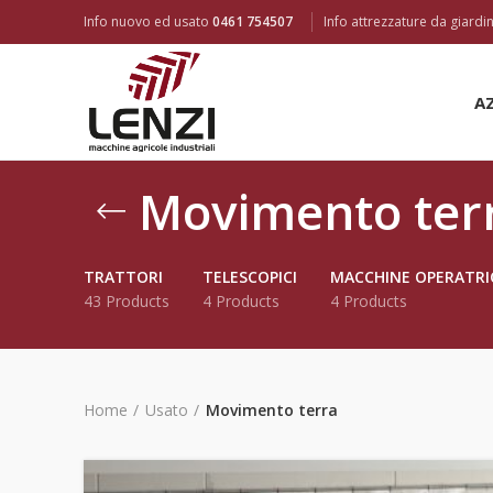
Info nuovo ed usato
0461 754507
Info attrezzature da giard
A
Movimento ter
TRATTORI
TELESCOPICI
MACCHINE OPERATRI
43 Products
4 Products
4 Products
Home
Usato
Movimento terra