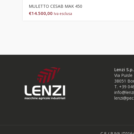
MULETTO CESAB MAK 450
€
14.500,00
Iva esclusa
Lenzi S.p.
Via Puisle
38051 Bor
T. +39 04
info@lenzi
lenzi@pec.
C.F / P.IVA IT016