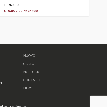
TERNA FAI 555
€
15.000,00
Iva esclusa
NUOVO
USATO
NOLEGGIO
CONTATTI
ri
NEWS
olicy
-
Cookie law