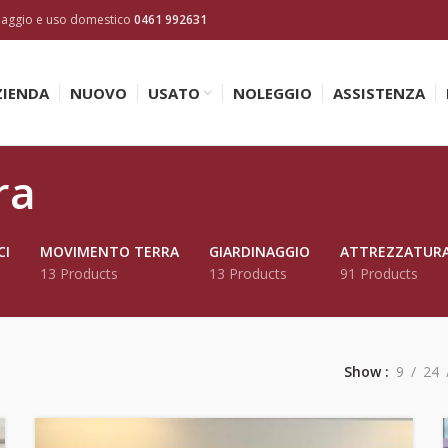
inaggio e uso domestico
0461 992631
ZIENDA
NUOVO
USATO
NOLEGGIO
ASSISTENZA
ra
CI
MOVIMENTO TERRA
GIARDINAGGIO
ATTREZZATUR
13 Products
13 Products
91 Products
Show
9
24