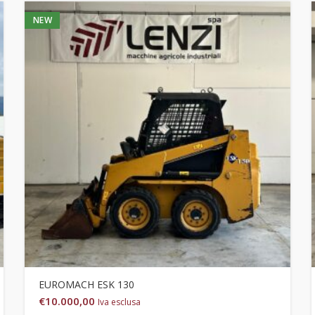
NEW
EUROMACH ESK 130
€
10.000,00
Iva esclusa