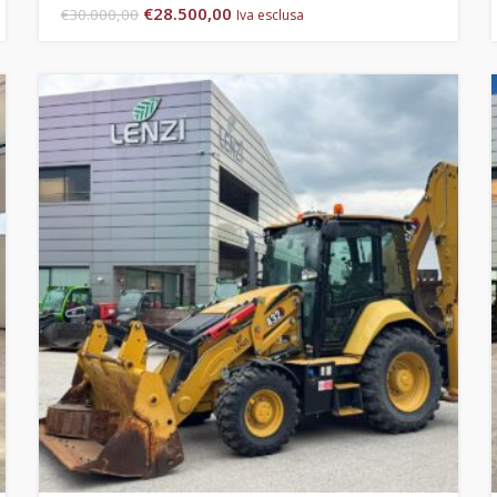
€
28.500,00
€
30.000,00
Iva esclusa