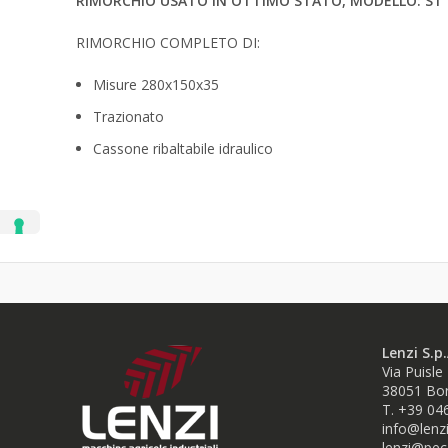
RIMORCHIO USATO IN OTTIMO STATO, MODELLO: ST 
RIMORCHIO COMPLETO DI:
Misure 280x150x35
Trazionato
Cassone ribaltabile idraulico
Lenzi S.p.
Via Puisle
38051 Bor
T. +39 04
info@lenzi
lenzi@pec.