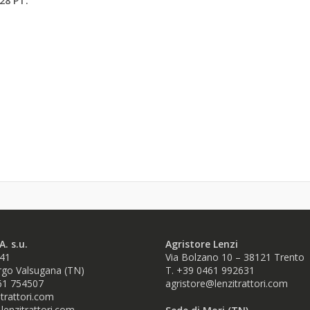
28 PT.
A. s.u.
Agristore Lenzi
 41
Via Bolzano 10 – 38121 Trento
go Valsugana (TN)
T. +39 0461 992631
61 754507
agristore@lenzitrattori.com
trattori.com
lenzitrattori.com