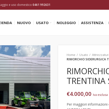
inaggio e uso domestico
0461 992631
ZIENDA
NUOVO
USATO
NOLEGGIO
ASSISTENZA
Home
Usato
Attrezzatur
RIMORCHIO SIDERURGICA T
RIMORCHI
TRENTINA 
€
4.000,00
Iva esclusa
Per maggiori informazioni c