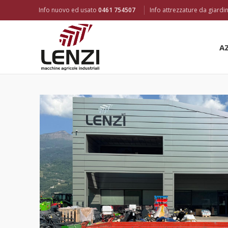
Info nuovo ed usato
0461 754507
Info attrezzature da giard
A