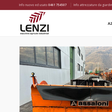
Info nuovo ed usato
0461 754507
Info attrezzature da giard
A