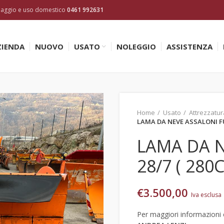
inaggio e uso domestico
0461 992631
ZIENDA
NUOVO
USATO
NOLEGGIO
ASSISTENZA
Home
Usato
Attrezzatur
LAMA DA NEVE ASSALONI FUT
LAMA DA N
28/7 ( 280
€
3.500,00
Iva esclusa
Per maggiori informazioni c