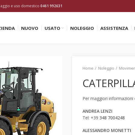
inaggio e uso domestico
0461 992631
ZIENDA
NUOVO
USATO
NOLEGGIO
ASSISTENZA
Home
Noleggio
Movimen
CATERPILL
Per maggiori informazioni c
ANDREA LENZI
Tel: +39
348 7004248
ALESSANDRO MONETTI