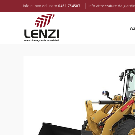
Info nuovo ed usato
0461 754507
Info attrezzature da giard
A