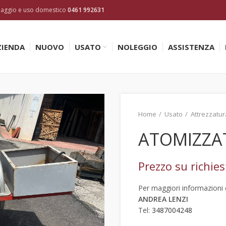
inaggio e uso domestico
0461 992631
ZIENDA
NUOVO
USATO
NOLEGGIO
ASSISTENZA
Home
Usato
Attrezzatur
ATOMIZZA
Prezzo su richies
Per maggiori informazioni c
ANDREA LENZI
Tel:
3487004248