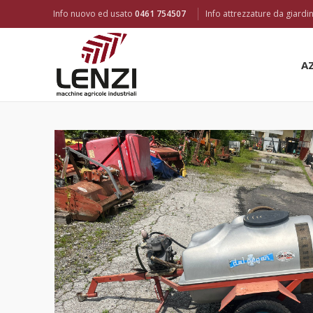
Info nuovo ed usato
0461 754507
Info attrezzature da giard
A